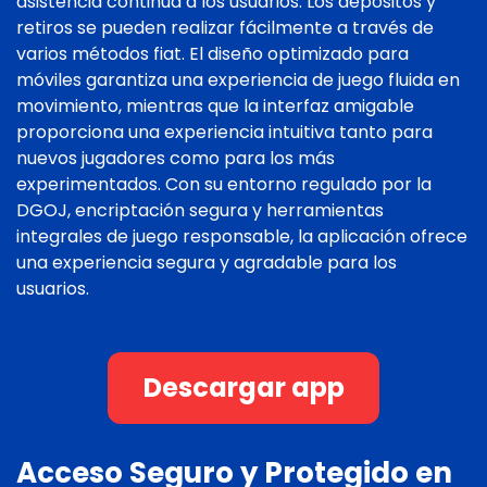
asistencia continua a los usuarios. Los depósitos y
retiros se pueden realizar fácilmente a través de
varios métodos fiat. El diseño optimizado para
móviles garantiza una experiencia de juego fluida en
movimiento, mientras que la interfaz amigable
proporciona una experiencia intuitiva tanto para
nuevos jugadores como para los más
experimentados. Con su entorno regulado por la
DGOJ, encriptación segura y herramientas
integrales de juego responsable, la aplicación ofrece
una experiencia segura y agradable para los
usuarios.
Descargar app
Acceso Seguro y Protegido en