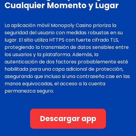
Cualquier Momento y Lugar
La aplicación móvil Monopoly Casino prioriza la
seguridad del usuario con medidas robustas en su
lugar. El sitio utiliza HTTPS con fuerte cifrado TLS,
protegiendo la transmisión de datos sensibles entre
los usuarios y la plataforma. Además, la
autenticación de dos factores probablemente esté
habilitada para una capa adicional de protección,
asegurando que incluso si una contraseña cae en las
manos equivocadas, el acceso a la cuenta
permanezca seguro.
Descargar app