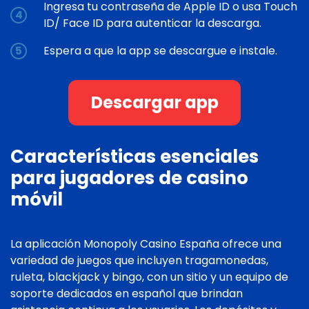
Ingresa tu contraseña de Apple ID o usa Touch
ID/ Face ID para autenticar la descarga.
Espera a que la app se descargue e instale.
Descargar app
Características esenciales
para jugadores de casino
móvil
La aplicación Monopoly Casino España ofrece una
variedad de juegos que incluyen tragamonedas,
ruleta, blackjack y bingo, con un sitio y un equipo de
soporte dedicados en español que brindan