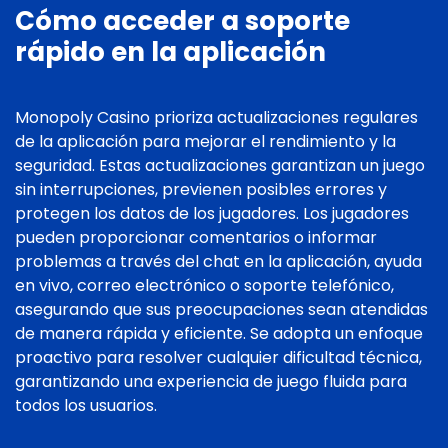
Cómo acceder a soporte
rápido en la aplicación
Monopoly Casino prioriza actualizaciones regulares
de la aplicación para mejorar el rendimiento y la
seguridad. Estas actualizaciones garantizan un juego
sin interrupciones, previenen posibles errores y
protegen los datos de los jugadores. Los jugadores
pueden proporcionar comentarios o informar
problemas a través del chat en la aplicación, ayuda
en vivo, correo electrónico o soporte telefónico,
asegurando que sus preocupaciones sean atendidas
de manera rápida y eficiente. Se adopta un enfoque
proactivo para resolver cualquier dificultad técnica,
garantizando una experiencia de juego fluida para
todos los usuarios.