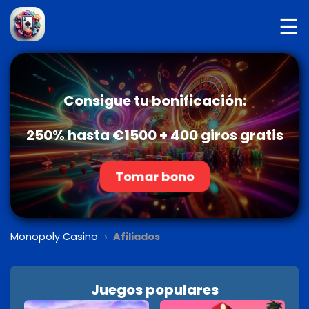
☰
Consigue tu bonificación:
250% hasta €1500 + 400 giros gratis
Tomar bono
›
Monopoly Casino
Afiliados
Juegos populares