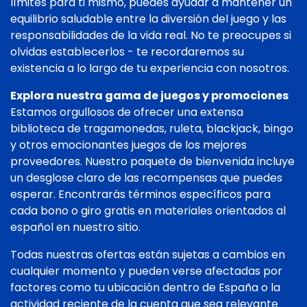
límites para ti mismo, puedes ayudar a mantener un
equilibrio saludable entre la diversión del juego y las
responsabilidades de la vida real. No te preocupes si
olvidas establecerlos - te recordaremos su
existencia a lo largo de tu experiencia con nosotros.
Explora nuestra gama de juegos y promociones
Estamos orgullosos de ofrecer una extensa
biblioteca de tragamonedas, ruleta, blackjack, bingo
y otros emocionantes juegos de los mejores
proveedores. Nuestro paquete de bienvenida incluye
un desglose claro de las recompensas que puedes
esperar. Encontrarás términos específicos para
cada bono o giro gratis en materiales orientados al
español en nuestro sitio.
Todas nuestras ofertas están sujetas a cambios en
cualquier momento y pueden verse afectadas por
factores como tu ubicación dentro de España o la
actividad reciente de la cuenta que sea relevante