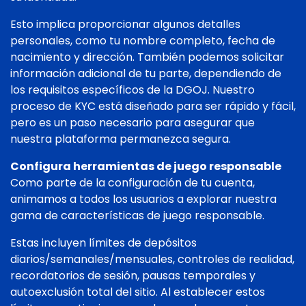
Esto implica proporcionar algunos detalles
personales, como tu nombre completo, fecha de
nacimiento y dirección. También podemos solicitar
información adicional de tu parte, dependiendo de
los requisitos específicos de la DGOJ. Nuestro
proceso de KYC está diseñado para ser rápido y fácil,
pero es un paso necesario para asegurar que
nuestra plataforma permanezca segura.
Configura herramientas de juego responsable
Como parte de la configuración de tu cuenta,
animamos a todos los usuarios a explorar nuestra
gama de características de juego responsable.
Estas incluyen límites de depósitos
diarios/semanales/mensuales, controles de realidad,
recordatorios de sesión, pausas temporales y
autoexclusión total del sitio. Al establecer estos