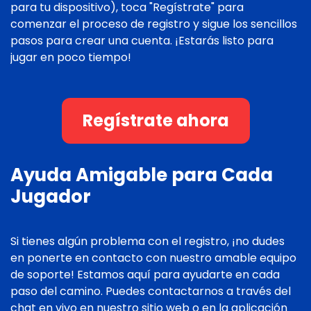
para tu dispositivo), toca "Regístrate" para
comenzar el proceso de registro y sigue los sencillos
pasos para crear una cuenta. ¡Estarás listo para
jugar en poco tiempo!
Regístrate ahora
Ayuda Amigable para Cada
Jugador
Si tienes algún problema con el registro, ¡no dudes
en ponerte en contacto con nuestro amable equipo
de soporte! Estamos aquí para ayudarte en cada
paso del camino. Puedes contactarnos a través del
chat en vivo en nuestro sitio web o en la aplicación