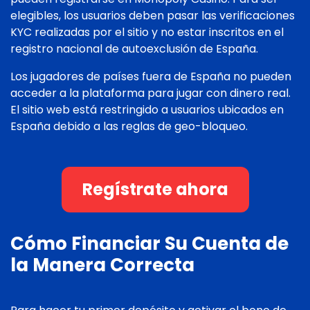
elegibles, los usuarios deben pasar las verificaciones
KYC realizadas por el sitio y no estar inscritos en el
registro nacional de autoexclusión de España.
Los jugadores de países fuera de España no pueden
acceder a la plataforma para jugar con dinero real.
El sitio web está restringido a usuarios ubicados en
España debido a las reglas de geo-bloqueo.
Regístrate ahora
Cómo Financiar Su Cuenta de
la Manera Correcta