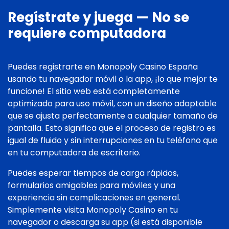
Regístrate y juega — No se
requiere computadora
Puedes registrarte en Monopoly Casino España
usando tu navegador móvil o la app, ¡lo que mejor te
funcione! El sitio web está completamente
optimizado para uso móvil, con un diseño adaptable
que se ajusta perfectamente a cualquier tamaño de
pantalla. Esto significa que el proceso de registro es
igual de fluido y sin interrupciones en tu teléfono que
en tu computadora de escritorio.
Puedes esperar tiempos de carga rápidos,
formularios amigables para móviles y una
experiencia sin complicaciones en general.
Simplemente visita Monopoly Casino en tu
navegador o descarga su app (si está disponible